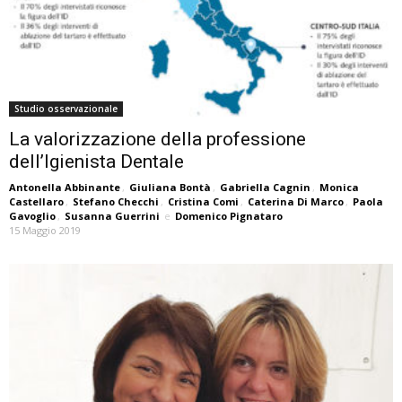
Studio osservazionale
La valorizzazione della professione
dell’Igienista Dentale
Antonella Abbinante
,
Giuliana Bontà
,
Gabriella Cagnin
,
Monica
Castellaro
,
Stefano Checchi
,
Cristina Comi
,
Caterina Di Marco
,
Paola
Gavoglio
,
Susanna Guerrini
e
Domenico Pignataro
15 Maggio 2019