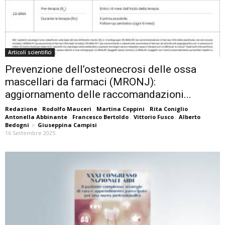
Articoli scientifici
Prevenzione dell’osteonecrosi delle ossa
mascellari da farmaci (MRONJ):
aggiornamento delle raccomandazioni...
Redazione
,
Rodolfo Mauceri
,
Martina Coppini
,
Rita Coniglio
,
Antonella Abbinante
,
Francesco Bertoldo
,
Vittorio Fusco
,
Alberto
Bedogni
e
Giuseppina Campisi
16 Settembre 2025