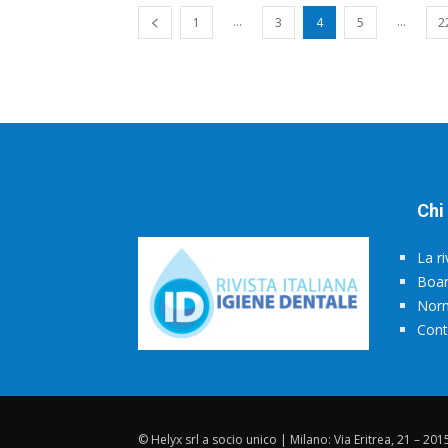
...
...
1
3
4
5
2
Chi
La ri
Boa
Norm
Cont
© Helyx srl a socio unico | Milano: Via Eritrea, 21 – 20