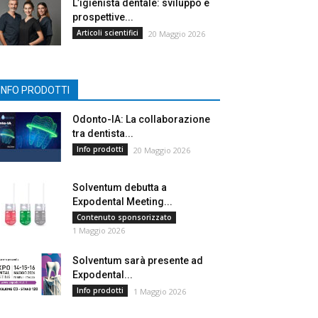
L’igienista dentale: sviluppo e
prospettive...
Articoli scientifici
20 Maggio 2026
INFO PRODOTTI
Odonto-IA: La collaborazione
tra dentista...
Info prodotti
20 Maggio 2026
Solventum debutta a
Expodental Meeting...
Contenuto sponsorizzato
1 Maggio 2026
Solventum sarà presente ad
Expodental...
Info prodotti
1 Maggio 2026