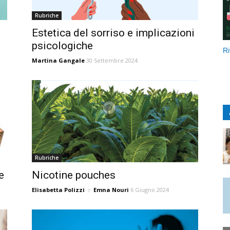
Rubriche
Estetica del sorriso e implicazioni
psicologiche
Ri
Martina Gangale
30 Settembre 2024
Rubriche
e
Nicotine pouches
Elisabetta Polizzi
e
Emna Nouri
6 Giugno 2024