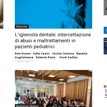
Rubriche
L’igienista dentale: intercettazione
di abusi e maltrattamenti in
pazienti pediatrici
Ada Visone
,
Sofia Casini
,
Cecilia Colonna
,
Natalia
Guglielmana
,
Roberta Porta
e
Sindi Sadiku
3 Aprile 2024
Approccio olistico