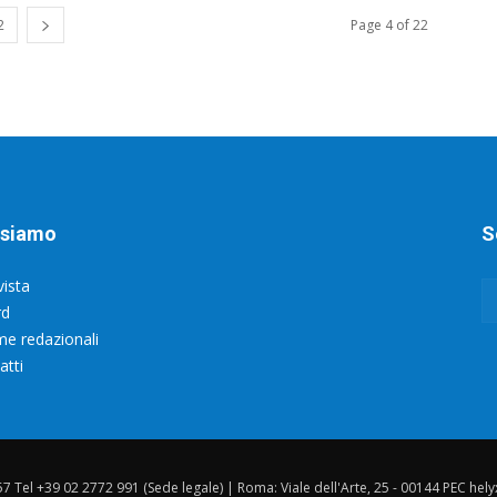
2
Page 4 of 22
 siamo
S
vista
rd
e redazionali
atti
157 Tel +39 02 2772 991 (Sede legale) | Roma: Viale dell'Arte, 25 - 00144 PEC hel