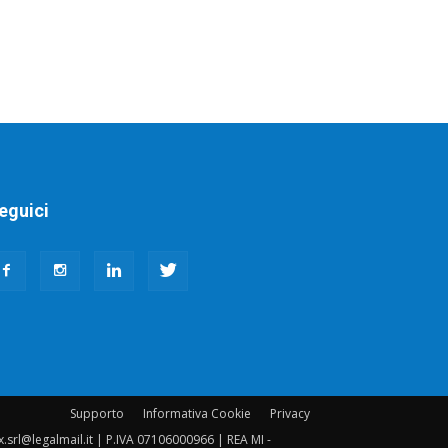
eguici
Supporto
Informativa Cookie
Privacy
yx.srl@legalmail.it | P.IVA 07106000966 | REA MI -