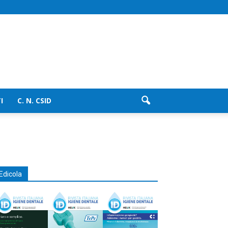
I
C. N. CSID
Edicola