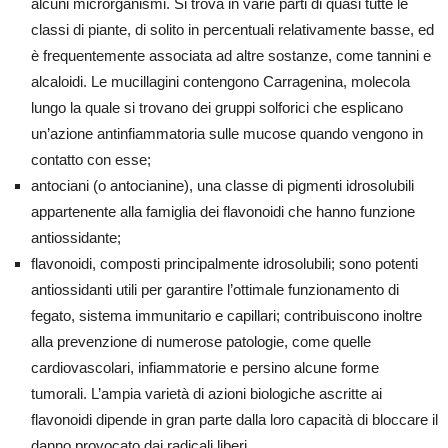
alcuni microrganismi. Si trova in varie parti di quasi tutte le
classi di piante, di solito in percentuali relativamente basse, ed
è frequentemente associata ad altre sostanze, come tannini e
alcaloidi. Le mucillagini contengono Carragenina, molecola
lungo la quale si trovano dei gruppi solforici che esplicano
un’azione antinfiammatoria sulle mucose quando vengono in
contatto con esse;
antociani (o antocianine), una classe di pigmenti idrosolubili
appartenente alla famiglia dei flavonoidi che hanno funzione
antiossidante;
flavonoidi, composti principalmente idrosolubili; sono potenti
antiossidanti utili per garantire l’ottimale funzionamento di
fegato, sistema immunitario e capillari; contribuiscono inoltre
alla prevenzione di numerose patologie, come quelle
cardiovascolari, infiammatorie e persino alcune forme
tumorali. L’ampia varietà di azioni biologiche ascritte ai
flavonoidi dipende in gran parte dalla loro capacità di bloccare il
danno provocato dai radicali liberi.