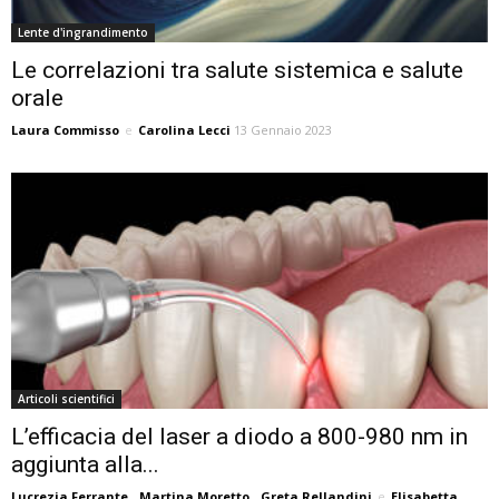
Lente d'ingrandimento
Le correlazioni tra salute sistemica e salute
orale
Laura Commisso
e
Carolina Lecci
13 Gennaio 2023
Articoli scientifici
L’efficacia del laser a diodo a 800-980 nm in
aggiunta alla...
Lucrezia Ferrante
,
Martina Moretto
,
Greta Rellandini
e
Elisabetta