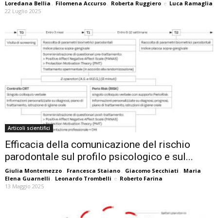
Loredana Bellia
,
Filomena Accurso
,
Roberta Ruggiero
e
Luca Ramaglia
22 Luglio 2025
Articoli scientifici
Efficacia della comunicazione del rischio
parodontale sul profilo psicologico e sul...
Giulia Montemezzo
,
Francesca Staiano
,
Giacomo Secchiati
,
Maria
Elena Guarnelli
,
Leonardo Trombelli
e
Roberto Farina
13 Maggio 2025